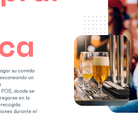
ca
pagar su comida
 escaneando un
a
 POS, donde se
regarse en la
recogida.
iones durante el