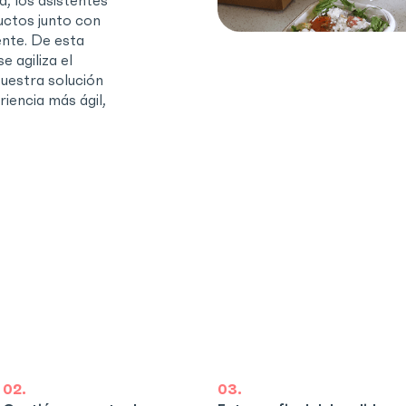
, los asistentes
ctos junto con
ente. De esta
e agiliza el
Nuestra solución
iencia más ágil,
02.
03.