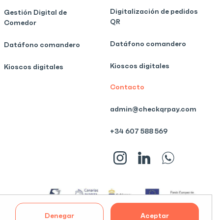
Digitalización de pedidos
Gestión Digital de
QR
Comedor
Datáfono comandero
Datáfono comandero
Kioscos digitales
Kioscos digitales
Contacto
admin@checkqrpay.com
+34 607 588 569
Denegar
Aceptar
ientos
Aviso Legal
Cookies
Políticas De Privacidad