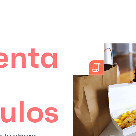
enta
culos