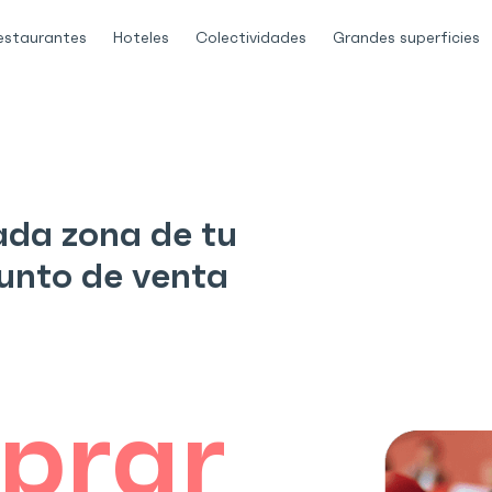
zación de pedidos QR
estaurantes
Hoteles
Colectividades
Grandes superficies
o comandero
Digitales
ada zona de tu
punto de venta
prar