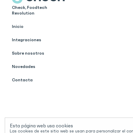
Check, Foodtech
Revolution
Inicio
Integraciones
Sobre nosotros
Novedades
Contacta
Esta página web usa cookies
Las cookies de este sitio web se usan para personalizar el co
2024 © Check. Todos los derechos reservados.