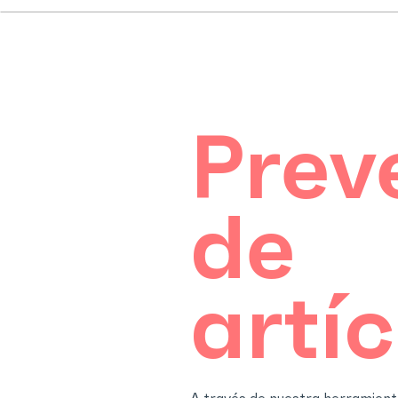
Prev
de
artí