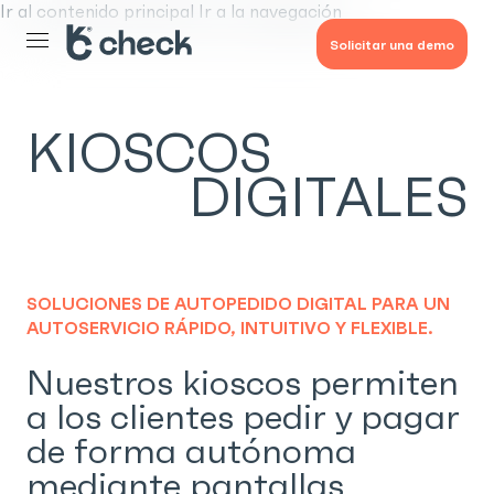
Datáfono comandero
Digitalización de pedidos QR
Ir al contenido principal
Ir a la navegación
Kioscos Digitales
IA Hotelera
Kioscos Digitales
Solicitar una demo
Datáfono comandero
Reseñas del equipo
Ver todo
Ver todo
Kioscos Digitales
Ver todo
KIOSCOS
Ver todo
DIGITALES
SOLUCIONES DE AUTOPEDIDO DIGITAL PARA UN
AUTOSERVICIO RÁPIDO, INTUITIVO Y FLEXIBLE.
Nuestros kioscos permiten
a los clientes pedir y pagar
de forma autónoma
mediante pantallas