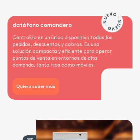
datáfono comandero
Centraliza en un único dispositivo todos los
pedidos, descuentos y cobros. Es una
solución compacta y eficiente para operar
puntos de venta en entornos de alta
demanda, tanto fijos como móviles.
Quiero saber más