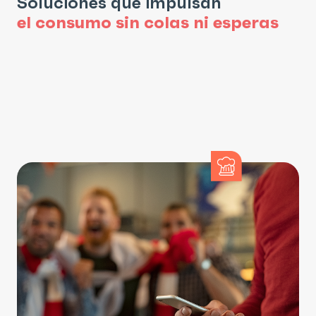
Soluciones
que
impulsan
el
consumo
sin
colas
ni
esperas