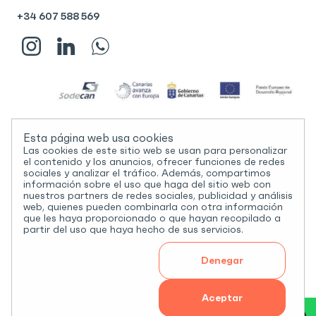
+34 607 588 569
2024 © Check. Todos los derechos reservados.
Esta página web usa cookies
Agradecimientos
Las cookies de este sitio web se usan para personalizar
el contenido y los anuncios, ofrecer funciones de redes
Aviso Legal
sociales y analizar el tráfico. Además, compartimos
información sobre el uso que haga del sitio web con
Cookies
nuestros partners de redes sociales, publicidad y análisis
Políticas De Privacidad
web, quienes pueden combinarla con otra información
que les haya proporcionado o que hayan recopilado a
Esta empresa ha recibido un préstamo participativo de la línea de
partir del uso que haya hecho de sus servicios.
«Creación y Desarrollo de PYMEs Innovadoras» del Fondo Canarias
Financia 1 y cuenta con una cofinanciación del Fondo Europeo de
Desarrollo Regional del 85% proveniente del Programa Operativo
Denegar
FEDER de Canarias 2014-2020, contribuyendo al cumplimiento de
los objetivos del eje prioritario 1 «Potenciar la investigación, el
desarrollo tecnológico y la innovación «, Objetivo Específico 1.2.1
Aceptar
«Impulso y promoción de actividades de I+i lideradas por las
empresas, apoyo a la creación y consolidación de empresas